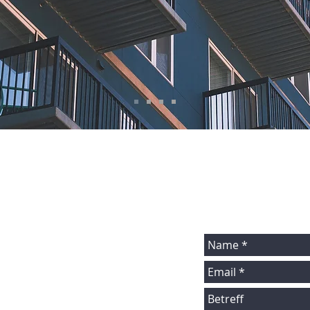
Oder senden Sie uns ei
rbindliches Gespräch zur
Anschrift:
H
enkerberg 12
88696 Owingen