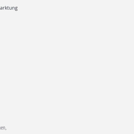
arktung
nen,