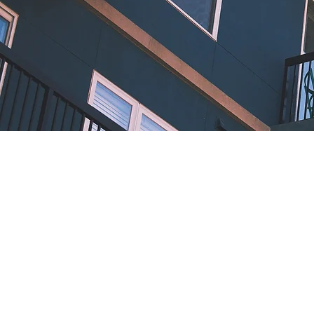
Gerne stehen wir Ihnen für ein unve
Verfügung:
Tel: +49 7551 9370 709
Fax: +49 (0) 7551 1845 99 94
Email:
info@see-partner.de